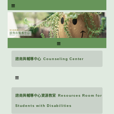
跳
到
主
要
內
容
區
塊
諮商與輔導中心
Counseling Center
諮商與輔導中心資源教室
Resources Room for
Students with Disabilities