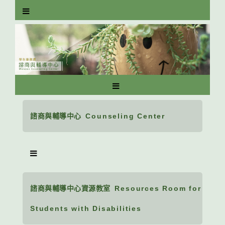
跳
到
主
要
內
容
區
塊
諮商與輔導中心
Counseling Center
諮商與輔導中心資源教室
Resources Room for
Students with Disabilities